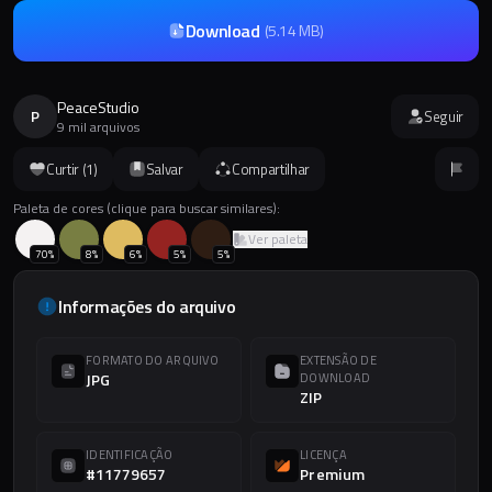
Download
(
5.14 MB
)
PeaceStudio
P
Seguir
9 mil arquivos
Curtir (
1
)
Salvar
Compartilhar
Paleta de cores (clique para buscar similares):
Ver paleta
70
%
8
%
6
%
5
%
5
%
Informações do arquivo
FORMATO DO ARQUIVO
EXTENSÃO DE
JPG
DOWNLOAD
ZIP
IDENTIFICAÇÃO
LICENÇA
#11779657
Premium