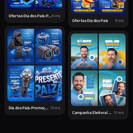
Ofertas Dia dos Pais: Presentes Especiais
8
arq.
Ofertas Dia dos Pais
8
arq.
Dia dos Pais: Promoções e Presentes Especiais
16
arq.
Campanha Eleitoral Política PSD Editável
10
arq.