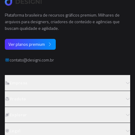
Plataforma brasileira de recursos gráficos premium. Milhares de
arquivos para designers, criadores de conteúdo e agências que
buscam qualidade e agilidade.
Ver planos premium
contato@designi.com.br
Empresa
Sobre o Designi
Produto
Contato
Preços
Explorar
Trabalhe conosco
Tipos de licença
Colaboradores
Fotos
Legal
Reembolso