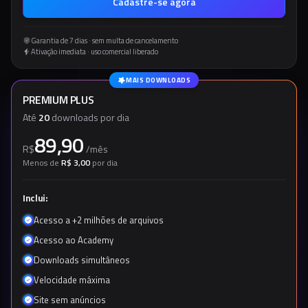
Cadastre-se agora
Garantia de 7 dias · sem multa de cancelamento
Ativação imediata · uso comercial liberado
MAIS DOWNLOADS
PREMIUM PLUS
Até
20
downloads por dia
89,90
R$
/
mês
Menos de
R$ 3,00
por dia
Inclui:
Acesso a +2 milhões de arquivos
Acesso ao Academy
Downloads simultâneos
Velocidade máxima
Site sem anúncios