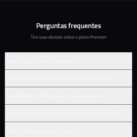
Perguntas frequentes
Tire suas dúvidas sobre o plano Premium
Como funciona o limite de downloads?
Posso cancelar minha assinatura a qualquer momento?
Qual a diferença entre pagamento mensal e anual?
Os arquivos baixados podem ser usados comercialmente?
Como é feita a ativação do Premium?