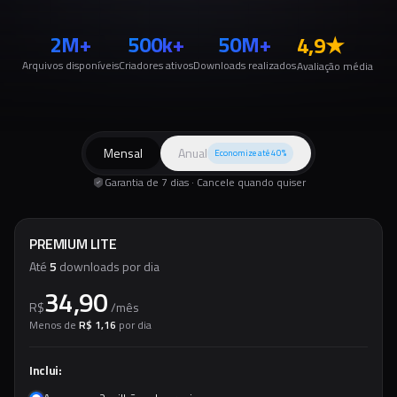
2M+
500k+
50M+
4,9
★
Arquivos disponíveis
Criadores ativos
Downloads realizados
Avaliação média
Mensal
Anual
Economize até 40%
Garantia de 7 dias · Cancele quando quiser
PREMIUM LITE
Até
5
downloads por dia
34,90
R$
/
mês
Menos de
R$ 1,16
por dia
Inclui: