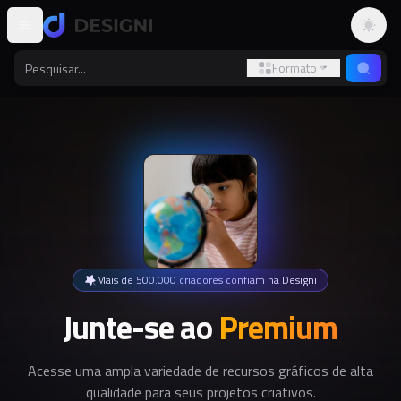
Altern
Formato
Mais de 500.000 criadores confiam na Designi
Junte-se ao
Premium
Acesse uma ampla variedade de recursos gráficos de alta
qualidade para seus projetos criativos.