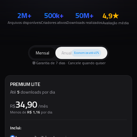
2M+
500k+
50M+
4,9
★
Arquivos disponíveis
Criadores ativos
Downloads realizados
Avaliação média
Mensal
Anual
Economize até 40%
Garantia de 7 dias · Cancele quando quiser
PREMIUM LITE
Até
5
downloads por dia
34,90
R$
/
mês
Menos de
R$ 1,16
por dia
Inclui: