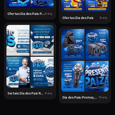
Ofertas Dia dos Pais: Presentes Especiais
8
arq.
Ofertas Dia dos Pais
8
arq.
Sorteio Dia dos Pais Relojoaria - Social Media
8
arq.
Dia dos Pais: Promoções e Presentes Especiais
16
arq.