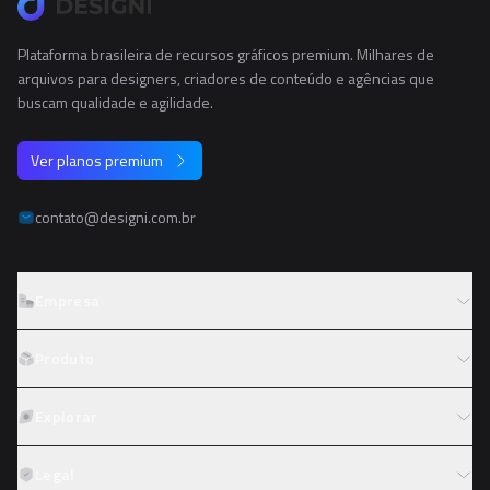
Plataforma brasileira de recursos gráficos premium. Milhares de
arquivos para designers, criadores de conteúdo e agências que
buscam qualidade e agilidade.
Ver planos premium
contato@designi.com.br
Empresa
Sobre o Designi
Produto
Contato
Preços
Explorar
Trabalhe conosco
Tipos de licença
Colaboradores
Fotos
Legal
Reembolso