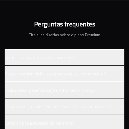
Perguntas frequentes
Tire suas dúvidas sobre o plano Premium
Como funciona o limite de downloads?
Posso cancelar minha assinatura a qualquer momento?
Qual a diferença entre pagamento mensal e anual?
Os arquivos baixados podem ser usados comercialmente?
Como é feita a ativação do Premium?