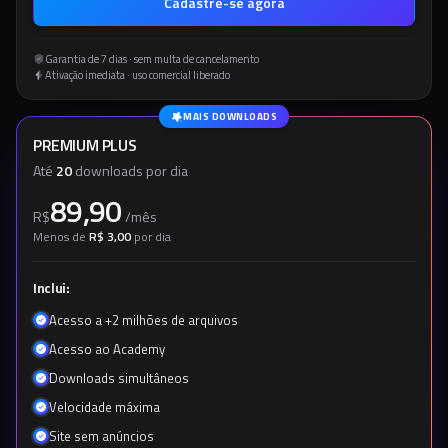
Cadastre-se agora
Garantia de 7 dias · sem multa de cancelamento
Ativação imediata · uso comercial liberado
MAIS DOWNLOADS
PREMIUM PLUS
Até
20
downloads por dia
89,90
R$
/
mês
Menos de
R$ 3,00
por dia
Inclui:
Acesso a +2 milhões de arquivos
Acesso ao Academy
Downloads simultâneos
Velocidade máxima
Site sem anúncios