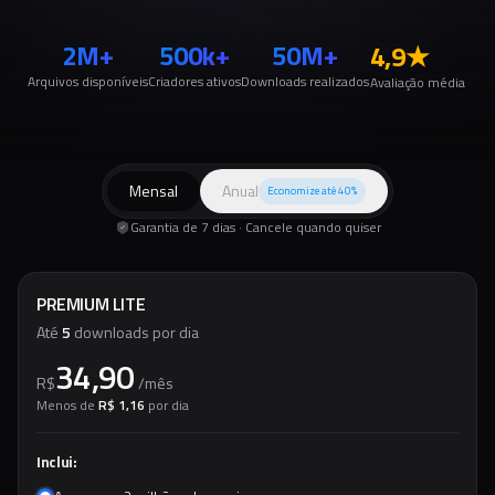
2M+
500k+
50M+
4,9
★
Arquivos disponíveis
Criadores ativos
Downloads realizados
Avaliação média
Mensal
Anual
Economize até 40%
Garantia de 7 dias · Cancele quando quiser
PREMIUM LITE
Até
5
downloads por dia
34,90
R$
/
mês
Menos de
R$ 1,16
por dia
Inclui: