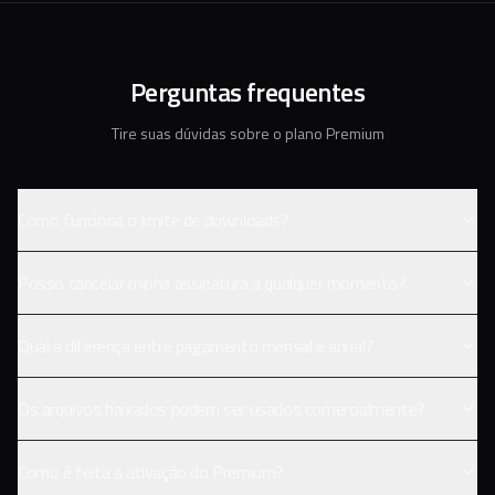
Perguntas frequentes
Tire suas dúvidas sobre o plano Premium
Como funciona o limite de downloads?
Posso cancelar minha assinatura a qualquer momento?
Qual a diferença entre pagamento mensal e anual?
Os arquivos baixados podem ser usados comercialmente?
Como é feita a ativação do Premium?