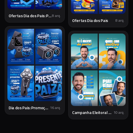
Ofertas Dia dos Pais: Presentes Especiais
8
arq.
Ofertas Dia dos Pais
8
arq.
Dia dos Pais: Promoções e Presentes Especiais
16
arq.
Campanha Eleitoral Política PSD Editável
10
arq.