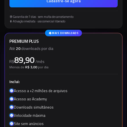
Cadastre-se agora
Garantia de 7 dias · sem multa de cancelamento
Ativação imediata · uso comercial liberado
MAIS DOWNLOADS
PREMIUM PLUS
Até
20
downloads por dia
89,90
R$
/
mês
Menos de
R$ 3,00
por dia
Inclui:
Acesso a +2 milhões de arquivos
Acesso ao Academy
Downloads simultâneos
Velocidade máxima
Site sem anúncios