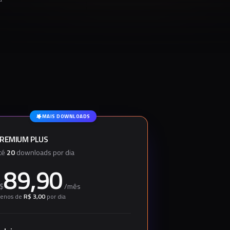
MAIS DOWNLOADS
REMIUM PLUS
té
20
downloads por dia
89,90
$
/
mês
enos de
R$ 3,00
por dia