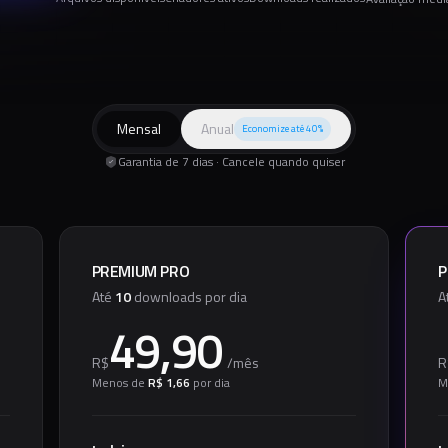
Mensal
Anual
Economize até 40%
Garantia de 7 dias · Cancele quando quiser
PREMIUM PRO
P
Até
10
downloads por dia
A
49,90
R$
/
mês
R
Menos de
R$ 1,66
por dia
M