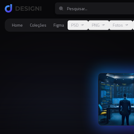
Home
Coleções
Figma
PSD
PNG
Fotos