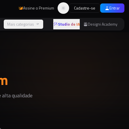
Assine o Premium
Cadastre-se
Entrar
Alternar tema
s
Mais categorias
Studio de IA
Designi Academy
um
 alta qualidade
a