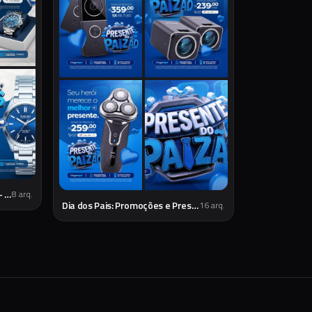
Sorteio Dia dos Pais Relojoaria - Social Media
8
arq.
Dia dos Pais: Promoções e Presentes Especiais
16
arq.