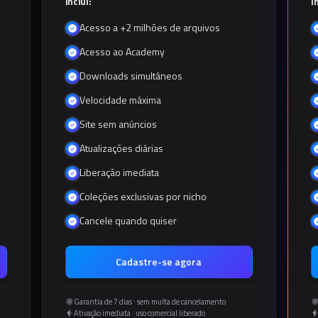
Inclui:
I
Acesso a +2 milhões de arquivos
Acesso ao Academy
Downloads simultâneos
Velocidade máxima
Site sem anúncios
Atualizações diárias
Liberação imediata
Coleções exclusivas por nicho
Cancele quando quiser
Cadastre-se agora
Garantia de 7 dias · sem multa de cancelamento
Ativação imediata · uso comercial liberado