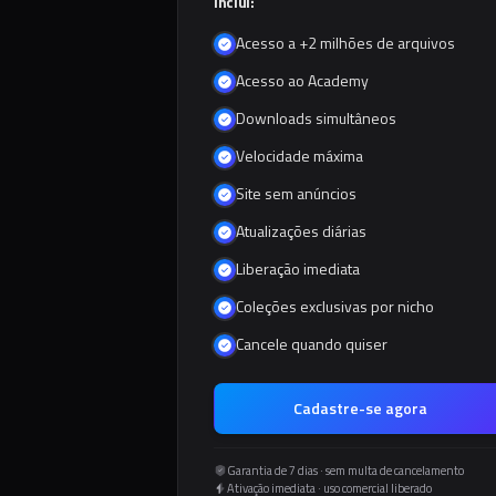
Inclui:
Acesso a +2 milhões de arquivos
Acesso ao Academy
Downloads simultâneos
Velocidade máxima
Site sem anúncios
Atualizações diárias
Liberação imediata
Coleções exclusivas por nicho
Cancele quando quiser
Cadastre-se agora
Garantia de 7 dias · sem multa de cancelamento
Ativação imediata · uso comercial liberado