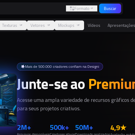
Formato
Buscar
Texturas
Vetores
Mockups
Vídeos
Apresentaçõe
Mais de 500.000 criadores confiam na Designi
Junte-se ao
Premi
Acesse uma ampla variedade de recursos gráficos de
para seus projetos criativos.
2M+
500k+
50M+
4,9
★
Arquivos disponíveis
Criadores ativos
Downloads realizados
Avaliação médi