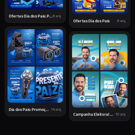
Ofertas Dia dos Pais: Presentes Especiais
8
arq.
Ofertas Dia dos Pais
8
arq.
Dia dos Pais: Promoções e Presentes Especiais
16
arq.
Campanha Eleitoral Política PSD Editável
10
arq.