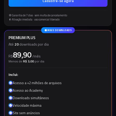
Cadastre-se agora
Garantia de 7 dias · sem multa de cancelamento
Ativação imediata · uso comercial liberado
MAIS DOWNLOADS
PREMIUM PLUS
Até
20
downloads por dia
89,90
R$
/
mês
Menos de
R$ 3,00
por dia
Inclui:
Acesso a +2 milhões de arquivos
Acesso ao Academy
Downloads simultâneos
Velocidade máxima
Site sem anúncios