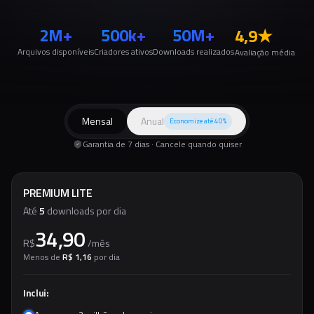
2M+
500k+
50M+
4,9
★
Arquivos disponíveis
Criadores ativos
Downloads realizados
Avaliação média
Mensal
Anual
Economize até 40%
Garantia de 7 dias · Cancele quando quiser
PREMIUM LITE
Até
5
downloads por dia
34,90
R$
/
mês
Menos de
R$ 1,16
por dia
Inclui: