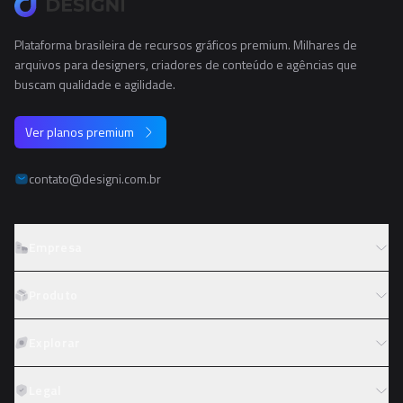
Plataforma brasileira de recursos gráficos premium. Milhares de
arquivos para designers, criadores de conteúdo e agências que
buscam qualidade e agilidade.
Ver planos premium
contato@designi.com.br
Empresa
Sobre o Designi
Produto
Contato
Preços
Explorar
Trabalhe conosco
Tipos de licença
Colaboradores
Fotos
Legal
Reembolso