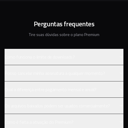
Perguntas frequentes
Tire suas dúvidas sobre o plano Premium
Como funciona o limite de downloads?
Posso cancelar minha assinatura a qualquer momento?
Qual a diferença entre pagamento mensal e anual?
Os arquivos baixados podem ser usados comercialmente?
Como é feita a ativação do Premium?