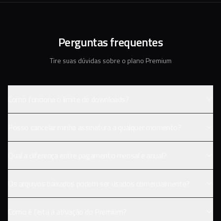
Perguntas frequentes
Tire suas dúvidas sobre o plano Premium
Como funciona o limite de downloads?
Posso cancelar minha assinatura a qualquer momento?
Qual a diferença entre pagamento mensal e anual?
Os arquivos baixados podem ser usados comercialmente?
Como é feita a ativação do Premium?