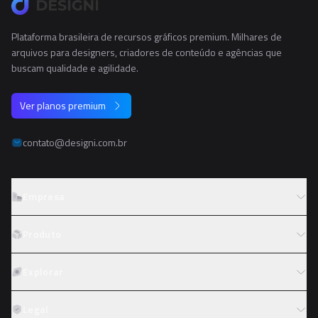
Plataforma brasileira de recursos gráficos premium. Milhares de
arquivos para designers, criadores de conteúdo e agências que
buscam qualidade e agilidade.
Ver planos premium
contato@designi.com.br
Empresa
Sobre o Designi
Produto
Contato
Preços
Explorar
Trabalhe conosco
Tipos de licença
Colaboradores
Fotos
Legal
Reembolso