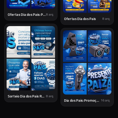
Ofertas Dia dos Pais: Presentes Especiais
8
arq.
Ofertas Dia dos Pais
8
arq.
Sorteio Dia dos Pais Relojoaria - Social Media
8
arq.
Dia dos Pais: Promoções e Presentes Especiais
16
arq.