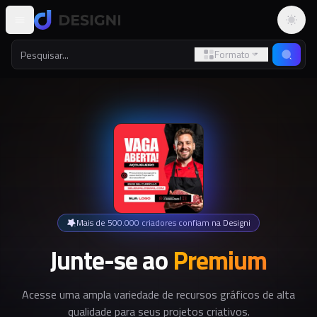
Altern
Formato
Mais de 500.000 criadores confiam na Designi
Junte-se ao
Premium
Acesse uma ampla variedade de recursos gráficos de alta
qualidade para seus projetos criativos.