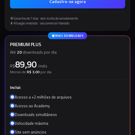
Cadastre-se agora
Garantia de 7 dias · sem multa de cancelamento
Ativação imediata · uso comercial liberado
MAIS DOWNLOADS
PREMIUM PLUS
Até
20
downloads por dia
89,90
R$
/
mês
Menos de
R$ 3,00
por dia
Inclui:
Acesso a +2 milhões de arquivos
Acesso ao Academy
Downloads simultâneos
Velocidade máxima
Site sem anúncios