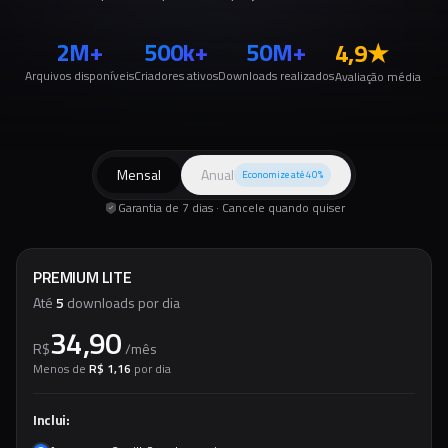
2M+
500k+
50M+
4,9
★
Arquivos disponíveis
Criadores ativos
Downloads realizados
Avaliação média
Mensal
Anual
Economize até 40%
Garantia de 7 dias · Cancele quando quiser
PREMIUM LITE
Até
5
downloads por dia
34,90
R$
/
mês
Menos de
R$ 1,16
por dia
Inclui: