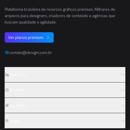
Plataforma brasileira de recursos gráficos premium. Milhares de
arquivos para designers, criadores de conteúdo e agências que
buscam qualidade e agilidade.
Ver planos premium
contato@designi.com.br
Empresa
Sobre o Designi
Produto
Contato
Preços
Explorar
Trabalhe conosco
Tipos de licença
Colaboradores
Fotos
Legal
Reembolso
Programa de afiliados
PNGs