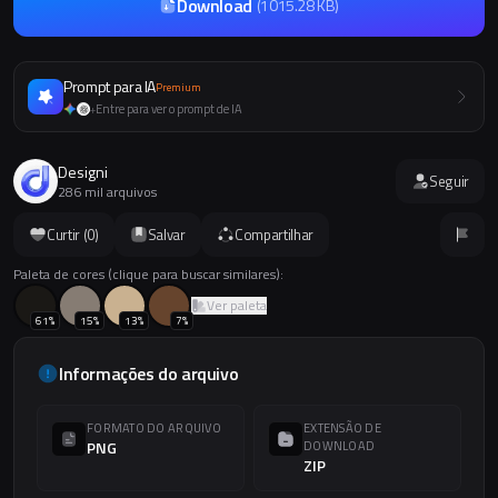
Download
(
1015.28 KB
)
Prompt para IA
Premium
Entre para ver o prompt de IA
+
Designi
Seguir
286 mil arquivos
Curtir (
0
)
Salvar
Compartilhar
Paleta de cores (clique para buscar similares):
Ver paleta
61
%
15
%
13
%
7
%
Informações do arquivo
FORMATO DO ARQUIVO
EXTENSÃO DE
PNG
DOWNLOAD
ZIP