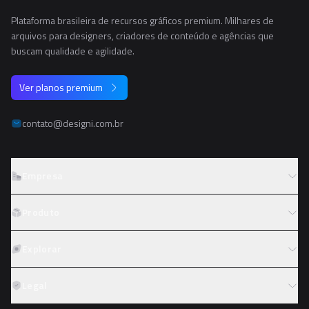
Plataforma brasileira de recursos gráficos premium. Milhares de
arquivos para designers, criadores de conteúdo e agências que
buscam qualidade e agilidade.
Ver planos premium
contato@designi.com.br
Empresa
Sobre o Designi
Produto
Contato
Preços
Explorar
Trabalhe conosco
Tipos de licença
Colaboradores
Fotos
Legal
Reembolso
Programa de afiliados
PNGs