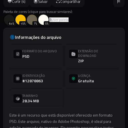
Curtir (
4
)
Salvar
Compartilhar
Paleta de cores (clique para buscar similares):
Ver paleta
64
%
15
%
7
%
5
%
Informações do arquivo
FORMATO DO ARQUIVO
EXTENSÃO DE
PSD
DOWNLOAD
ZIP
IDENTIFICAÇÃO
LICENÇA
#12878863
Gratuita
TAMANHO
28.34 MB
Este é um recurso que está disponível oferecido em formato
PSD. Este arquivo, nativo do Adobe Photoshop, é ideal para
edição avançada de imagens. Ele permite personalizar textos,