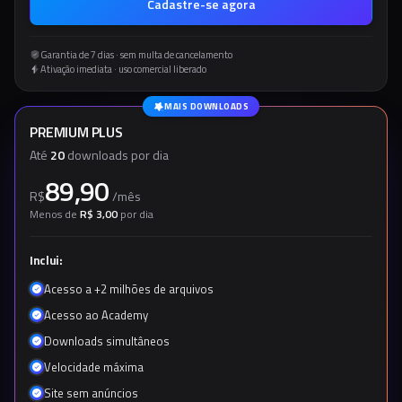
Cadastre-se agora
Garantia de 7 dias · sem multa de cancelamento
Ativação imediata · uso comercial liberado
MAIS DOWNLOADS
PREMIUM PLUS
Até
20
downloads por dia
89,90
R$
/
mês
Menos de
R$ 3,00
por dia
Inclui:
Acesso a +2 milhões de arquivos
Acesso ao Academy
Downloads simultâneos
Velocidade máxima
Site sem anúncios