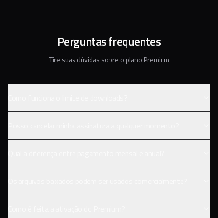
Perguntas frequentes
Tire suas dúvidas sobre o plano Premium
Como funciona o limite de downloads?
Posso cancelar minha assinatura a qualquer momento?
Qual a diferença entre pagamento mensal e anual?
Os arquivos baixados podem ser usados comercialmente?
Como é feita a ativação do Premium?