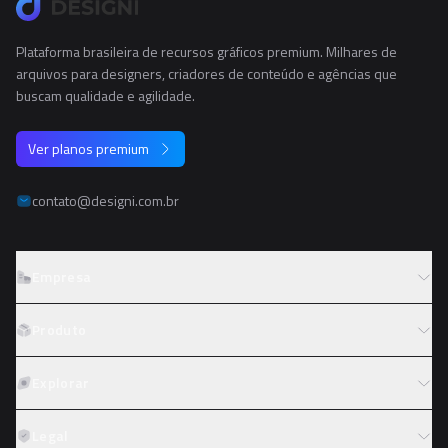
Plataforma brasileira de recursos gráficos premium. Milhares de
arquivos para designers, criadores de conteúdo e agências que
buscam qualidade e agilidade.
Ver planos premium
contato@designi.com.br
Empresa
Sobre o Designi
Produto
Contato
Preços
Explorar
Trabalhe conosco
Tipos de licença
Colaboradores
Fotos
Legal
Reembolso