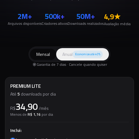
2M+
500k+
50M+
4,9
★
Arquivos disponíveis
Criadores ativos
Downloads realizados
Avaliação média
Mensal
Anual
Economize até 40%
Garantia de 7 dias · Cancele quando quiser
PREMIUM LITE
Até
5
downloads por dia
34,90
R$
/
mês
Menos de
R$ 1,16
por dia
Inclui: