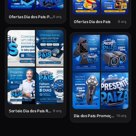
Ofertas Dia dos Pais: Presentes Especiais
8
arq.
Ofertas Dia dos Pais
8
arq.
Sorteio Dia dos Pais Relojoaria - Social Media
8
arq.
Dia dos Pais: Promoções e Presentes Especiais
16
arq.