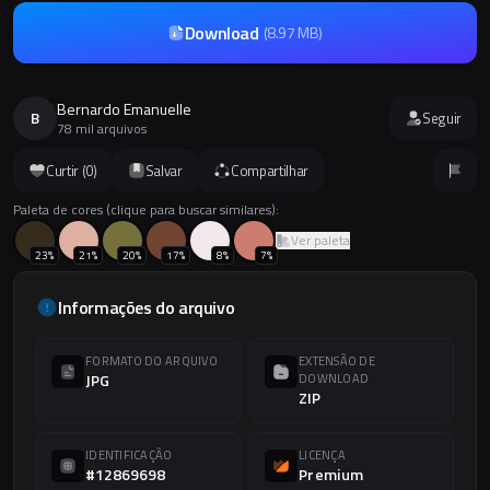
Download
(
8.97 MB
)
Bernardo Emanuelle
B
Seguir
78 mil arquivos
Curtir (
0
)
Salvar
Compartilhar
Paleta de cores (clique para buscar similares):
Ver paleta
23
%
21
%
20
%
17
%
8
%
7
%
Informações do arquivo
FORMATO DO ARQUIVO
EXTENSÃO DE
JPG
DOWNLOAD
ZIP
IDENTIFICAÇÃO
LICENÇA
#12869698
Premium