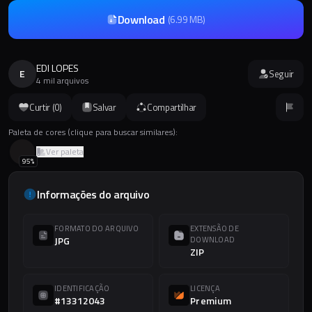
Download
(
6.99 MB
)
EDI LOPES
E
Seguir
4 mil arquivos
Curtir (
0
)
Salvar
Compartilhar
Paleta de cores (clique para buscar similares):
Ver paleta
95
%
Informações do arquivo
FORMATO DO ARQUIVO
EXTENSÃO DE
JPG
DOWNLOAD
ZIP
IDENTIFICAÇÃO
LICENÇA
#13312043
Premium