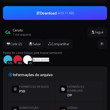
Download
(
453.11 KB
)
Canuto
Seguir
7 mil arquivos
Curtir (
2
)
Salvar
Compartilhar
Paleta de cores (clique para buscar similares):
Ver paleta
52
%
36
%
6
%
Informações do arquivo
FORMATO DO ARQUIVO
EXTENSÃO DE
PSD
DOWNLOAD
ZIP
IDENTIFICAÇÃO
LICENÇA