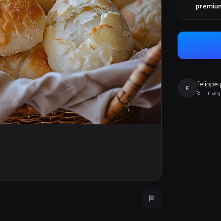
premiu
felippe
F
8 mil ar