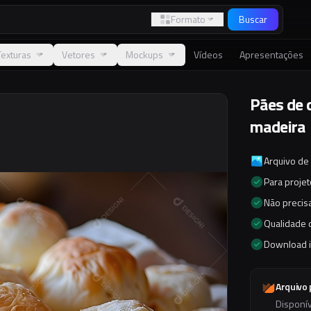
Formato
Buscar
Texturas
Vetores
Mockups
Vídeos
Apresentações
Pães de 
madeira
Arquivo de
Para proje
Não precisa
Qualidade d
Download 
Arquivo
Disponí