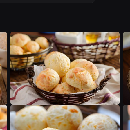
F
F
F