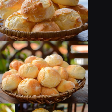
F
F
F