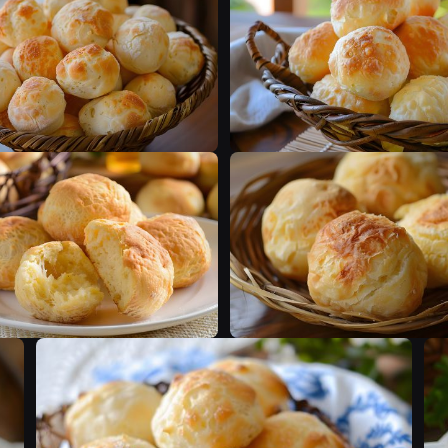
F
F
F