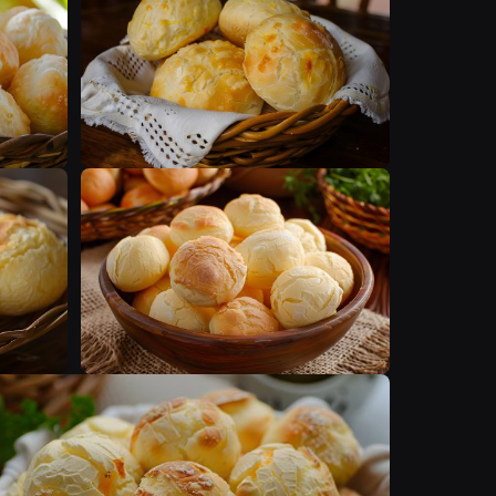
F
F
F