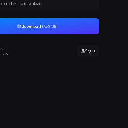
m
para fazer o download.
Download
(
7.59 MB
)
.psd
Seguir
quivos