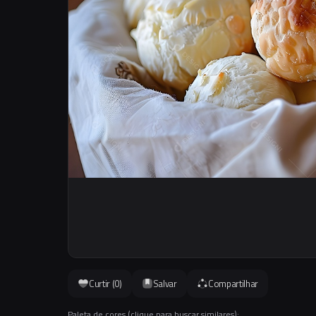
Curtir (
0
)
Salvar
Compartilhar
Paleta de cores (clique para buscar similares):