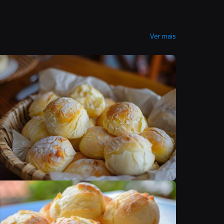
Ver mais
F
F