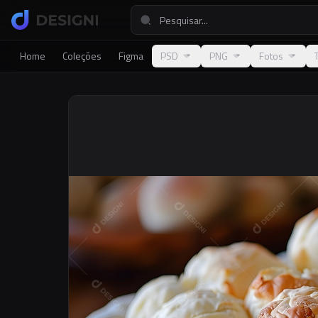
Home
Coleções
Figma
PSD
PNG
Fotos