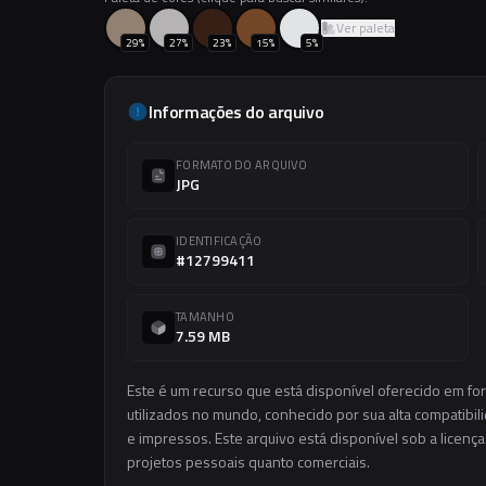
Ver paleta
29
%
27
%
23
%
15
%
5
%
Informações do arquivo
FORMATO DO ARQUIVO
JPG
IDENTIFICAÇÃO
#12799411
TAMANHO
7.59 MB
Este é um recurso que está disponível oferecido em f
utilizados no mundo, conhecido por sua alta compatibilid
e impressos. Este arquivo está disponível sob a licença
projetos pessoais quanto comerciais.