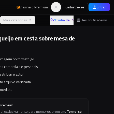
Assine o Premium
Cadastre-se
Entrar
Alternar tema
Mais categorias
Studio de IA
Designi Academy
queijo em cesta sobre mesa de
 imagem no formato JPG
tos comerciais e pessoais
 atribuir o autor
o arquivo verificada
imediato
 premium
vel exclusivamente para membros premium.
Torne-se