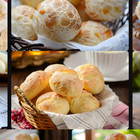
F
F
F