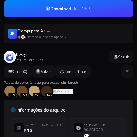
Download
(
61.14 MB
)
Prompt para IA
Premium
Entre para ver o prompt de IA
+
Designi
Seguir
286 mil arquivos
Curtir (
0
)
Salvar
Compartilhar
Paleta de cores (clique para buscar similares):
Ver paleta
30
%
29
%
26
%
14
%
Informações do arquivo
FORMATO DO ARQUIVO
EXTENSÃO DE
PNG
DOWNLOAD
ZIP